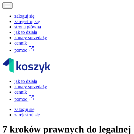
zaloguj się
zarejestruj się
strona główna
jak to działa
kanały sprzedaży
cennik
pomoc
jak to działa
kanały sprzedaży
cennik
pomoc
zaloguj się
zarejestruj się
7 kroków prawnych do legalnej 