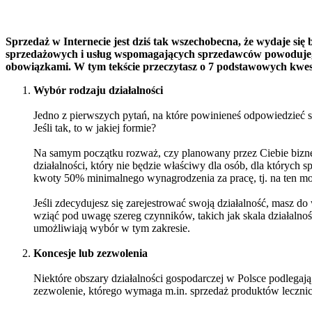
Sprzedaż w Internecie jest dziś tak wszechobecna, że wydaje si
sprzedażowych i usług wspomagających sprzedawców powoduje, że
obowiązkami. W tym tekście przeczytasz o 7 podstawowych kwest
Wybór rodzaju działalności
Jedno z pierwszych pytań, na które powinieneś odpowiedzieć so
Jeśli tak, to w jakiej formie?
Na samym początku rozważ, czy planowany przez Ciebie biznes n
działalności, który nie będzie właściwy dla osób, dla których
kwoty 50% minimalnego wynagrodzenia za pracę, tj. na ten mo
Jeśli zdecydujesz się zarejestrować swoją działalność, masz 
wziąć pod uwagę szereg czynników, takich jak skala działaln
umożliwiają wybór w tym zakresie.
Koncesje lub zezwolenia
Niektóre obszary działalności gospodarczej w Polsce podlega
zezwolenie, którego wymaga m.in. sprzedaż produktów leczni