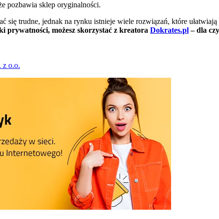
że pozbawia sklep oryginalności.
ę trudne, jednak na rynku istnieje wiele rozwiązań, które ułatwiają s
i prywatności, możesz skorzystać z kreatora
Dokrates.pl
– dla cz
 z o.o.