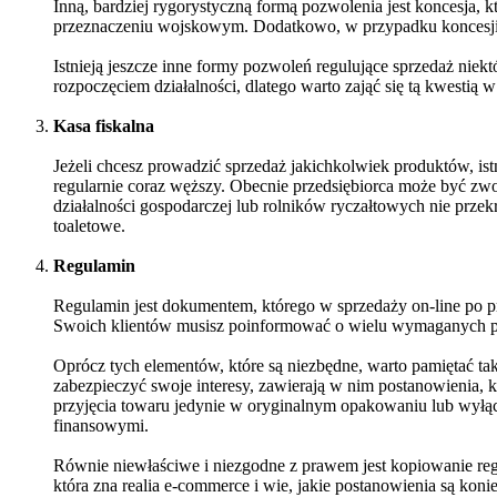
Inną, bardziej rygorystyczną formą pozwolenia jest koncesja,
przeznaczeniu wojskowym. Dodatkowo, w przypadku koncesji 
Istnieją jeszcze inne formy pozwoleń regulujące sprzedaż niek
rozpoczęciem działalności, dlatego warto zająć się tą kwestią 
Kasa fiskalna
Jeżeli chcesz prowadzić sprzedaż jakichkolwiek produktów, ist
regularnie coraz węższy. Obecnie przedsiębiorca może być zwol
działalności gospodarczej lub rolników ryczałtowych nie przek
toaletowe.
Regulamin
Regulamin jest dokumentem, którego w sprzedaży on-line po p
Swoich klientów musisz poinformować o wielu wymaganych prz
Oprócz tych elementów, które są niezbędne, warto pamiętać t
zabezpieczyć swoje interesy, zawierają w nim postanowienia,
przyjęcia towaru jedynie w oryginalnym opakowaniu lub wyłąc
finansowymi.
Równie niewłaściwe i niezgodne z prawem jest kopiowanie reg
która zna realia e-commerce i wie, jakie postanowienia są kon