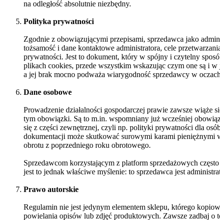
na odległość absolutnie niezbędny.
Polityka prywatności
Zgodnie z obowiązującymi przepisami, sprzedawca jako admin
tożsamość i dane kontaktowe administratora, cele przetwarzan
prywatności. Jest to dokument, który w spójny i czytelny spo
plikach cookies, przede wszystkim wskazując czym one są i w
a jej brak mocno podważa wiarygodność sprzedawcy w oczach
Dane osobowe
Prowadzenie działalności gospodarczej prawie zawsze wiąże si
tym obowiązki. Są to m.in. wspomniany już wcześniej obowiąz
się z części zewnętrznej, czyli np. polityki prywatności dla o
dokumentacji może skutkować surowymi karami pieniężnymi w
obrotu z poprzedniego roku obrotowego.
Sprzedawcom korzystającym z platform sprzedażowych często 
jest to jednak właściwe myślenie: to sprzedawca jest adminis
Prawo autorskie
Regulamin nie jest jedynym elementem sklepu, którego kopio
powielania opisów lub zdjęć produktowych. Zawsze zadbaj o to