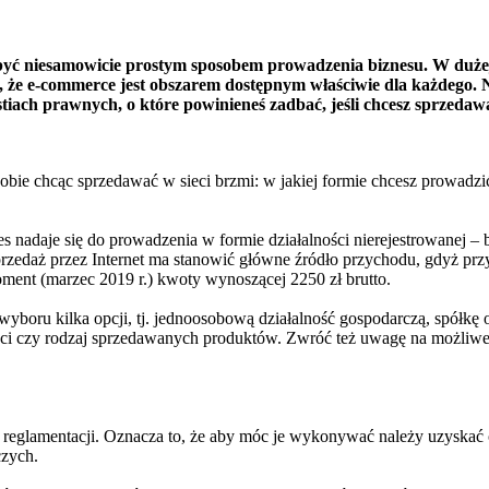
ę być niesamowicie prostym sposobem prowadzenia biznesu. W dużej
 e-commerce jest obszarem dostępnym właściwie dla każdego. Nie 
iach prawnych, o które powinieneś zadbać, jeśli chcesz sprzedaw
bie chcąc sprzedawać w sieci brzmi: w jakiej formie chcesz prowadzić
adaje się do prowadzenia w formie działalności nierejestrowanej – by
 sprzedaż przez Internet ma stanowić główne źródło przychodu, gdyż pr
ment (marzec 2019 r.) kwoty wynoszącej 2250 zł brutto.
do wyboru kilka opcji, tj. jednoosobową działalność gospodarczą, spół
ości czy rodzaj sprzedawanych produktów. Zwróć też uwagę na możliwe 
ją reglamentacji. Oznacza to, że aby móc je wykonywać należy uzyska
czych.