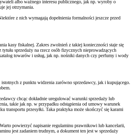
ywateli albo ważnego interesu publicznego, jak np. wyroby o
e jej otrzymania.
Niektóre z nich wymagają dopełnienia formalności jeszcze przed
 kasy fiskalnej. Zakres zwolnień z takiej konieczności staje się
 z tytułu sprzedaży na rzecz osób fizycznych nieprowadzących
katalog towarów i usług, jak np. nośniki danych czy perfumy i wody
 istotnych z punktu widzenia zarówno sprzedawcy, jak i kupującego.
sobem.
przedawcy chcąc dokładnie uregulować warunki sprzedaży lub
ienia, takie jak np. w przypadku odstąpienia od umowy warunek
u transportu przesyłki. Taka praktyka może skończyć się karami
arto powierzyć napisanie regulaminu prawnikowi lub kancelarii,
laminu jest zadaniem trudnym, a dokument ten jest w sprzedaży