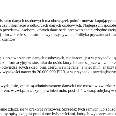
istrator danych osobowych ma obowiązek poinformować kupujących o 
ia czy informacje o odbiorcach danych osobowych. Najlepszym sposobem
sób przedstawi osobom, których dane będą przetwarzane niezbędne zwi
 jakim zakresie są na stronie wykorzystywane. Polityka prywatności s
 klientów.
ę z przetwarzaniem danych osobowych, nie inaczej jest w przypadku sp
ek informacyjny w stosunku do osób, których dane są przetwarzane c
sób odwiedzających sklep, oraz części wewnętrznej, a więc m.in. analizy
 wysokości nawet do 20 000 000 EUR, a w przypadku przedsiębiors
wydaje się, że nie są administratorem danych i nie muszą w związku
tratorem, w związku z czym powinien m.in. posiadać własną, odrębną w
wanie zdarza się w praktyce rynkowej. Sprzedaż tych samych lub zbl
, by opisy i zdjęcia produktów były treściami, których wykorzystanie