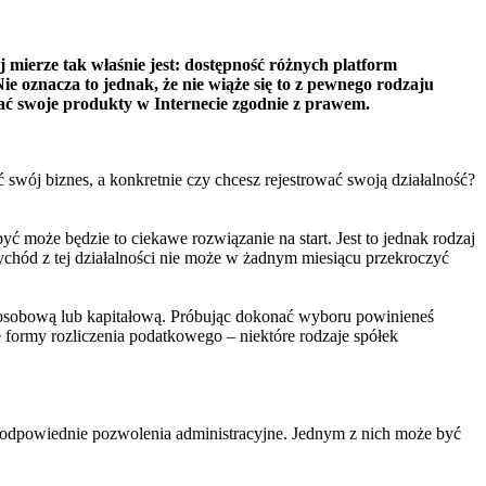
 mierze tak właśnie jest: dostępność różnych platform
oznacza to jednak, że nie wiąże się to z pewnego rodzaju
ać swoje produkty w Internecie zgodnie z prawem.
 swój biznes, a konkretnie czy chcesz rejestrować swoją działalność?
ć może będzie to ciekawe rozwiązanie na start. Jest to jednak rodzaj
zychód z tej działalności nie może w żadnym miesiącu przekroczyć
kę osobową lub kapitałową. Próbując dokonać wyboru powinieneś
formy rozliczenia podatkowego – niektóre rodzaje spółek
ć odpowiednie pozwolenia administracyjne. Jednym z nich może być