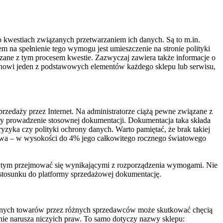
kwestiach związanych przetwarzaniem ich danych. Są to m.in.
 na spełnienie tego wymogu jest umieszczenie na stronie polityki
ązane z tym procesem kwestie. Zazwyczaj zawiera także informacje o
tanowi jeden z podstawowych elementów każdego sklepu lub serwisu,
rzedaży przez Internet. Na administratorze ciążą pewne związane z
zy prowadzenie stosownej dokumentacji. Dokumentacja taka składa
 ryzyka czy polityki ochrony danych. Warto pamiętać, że brak takiej
twa – w wysokości do 4% jego całkowitego rocznego światowego
 z tym przejmować się wynikającymi z rozporządzenia wymogami. Nie
 stosunku do platformy sprzedażowej dokumentację.
iżonych towarów przez różnych sprzedawców może skutkować chęcią
 nie narusza niczyich praw. To samo dotyczy nazwy sklepu: