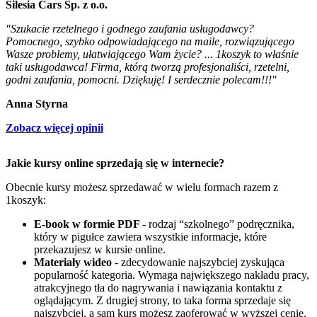
Silesia Cars Sp. z o.o.
"Szukacie rzetelnego i godnego zaufania usługodawcy?
Pomocnego, szybko odpowiadającego na maile, rozwiązującego
Wasze problemy, ułatwiającego Wam życie? ... 1koszyk to właśnie
taki usługodawca! Firma, którą tworzą profesjonaliści, rzetelni,
godni zaufania, pomocni. Dziękuję! I serdecznie polecam!!!"
Anna Styrna
Zobacz więcej opinii
Jakie kursy online sprzedają się w internecie?
Obecnie kursy możesz sprzedawać w wielu formach razem z
1koszyk:
E-book w formie PDF
- rodzaj “szkolnego” podręcznika,
który w pigułce zawiera wszystkie informacje, które
przekazujesz w kursie online.
Materiały wideo
- zdecydowanie najszybciej zyskująca
popularność kategoria. Wymaga największego nakładu pracy,
atrakcyjnego tła do nagrywania i nawiązania kontaktu z
oglądającym. Z drugiej strony, to taka forma sprzedaje się
najszybciej, a sam kurs możesz zaoferować w wyższej cenie.