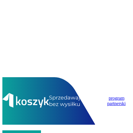
Sprzedawaj
program
bez wysiłku
partnerski