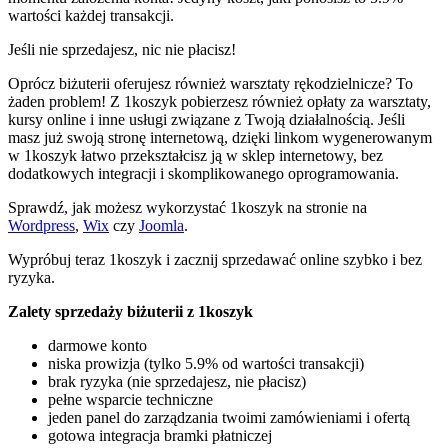
wartości każdej transakcji.
Jeśli nie sprzedajesz, nic nie płacisz!
Oprócz biżuterii oferujesz również warsztaty rękodzielnicze? To
żaden problem! Z 1koszyk pobierzesz również opłaty za warsztaty,
kursy online i inne usługi związane z Twoją działalnością. Jeśli
masz już swoją stronę internetową, dzięki linkom wygenerowanym
w 1koszyk łatwo przekształcisz ją w sklep internetowy, bez
dodatkowych integracji i skomplikowanego oprogramowania.
Sprawdź, jak możesz wykorzystać 1koszyk na stronie na
Wordpress
,
Wix
czy
Joomla
.
Wypróbuj teraz 1koszyk i zacznij sprzedawać online szybko i bez
ryzyka.
Zalety sprzedaży biżuterii z 1koszyk
darmowe konto
niska prowizja (tylko 5.9% od wartości transakcji)
brak ryzyka (nie sprzedajesz, nie płacisz)
pełne wsparcie techniczne
jeden panel do zarządzania twoimi zamówieniami i ofertą
gotowa integracja bramki płatniczej