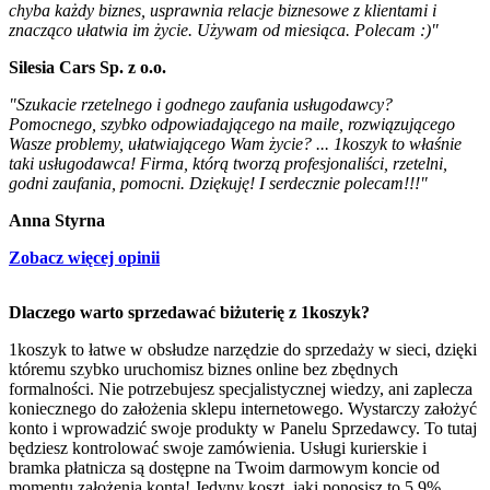
chyba każdy biznes, usprawnia relacje biznesowe z klientami i
znacząco ułatwia im życie. Używam od miesiąca. Polecam :)"
Silesia Cars Sp. z o.o.
"Szukacie rzetelnego i godnego zaufania usługodawcy?
Pomocnego, szybko odpowiadającego na maile, rozwiązującego
Wasze problemy, ułatwiającego Wam życie? ... 1koszyk to właśnie
taki usługodawca! Firma, którą tworzą profesjonaliści, rzetelni,
godni zaufania, pomocni. Dziękuję! I serdecznie polecam!!!"
Anna Styrna
Zobacz więcej opinii
Dlaczego warto sprzedawać biżuterię z 1koszyk?
1koszyk to łatwe w obsłudze narzędzie do sprzedaży w sieci, dzięki
któremu szybko uruchomisz biznes online bez zbędnych
formalności. Nie potrzebujesz specjalistycznej wiedzy, ani zaplecza
koniecznego do założenia sklepu internetowego. Wystarczy założyć
konto i wprowadzić swoje produkty w Panelu Sprzedawcy. To tutaj
będziesz kontrolować swoje zamówienia. Usługi kurierskie i
bramka płatnicza są dostępne na Twoim darmowym koncie od
momentu założenia konta! Jedyny koszt, jaki ponosisz to 5.9%