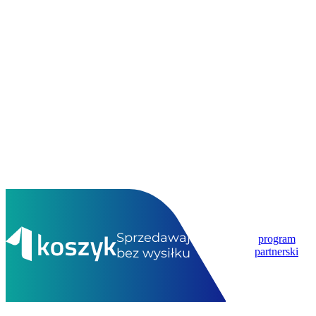
Sprzedawaj
program
bez wysiłku
partnerski