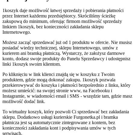
1koszyk daje możliwość łatwej sprzedaży i pobierania płatności
przez Internet każdemu przedsiębiorcy. Skróciliśmy ścieżkę
zakupową do minimum, oferując firmom możliwość sprzedaży
linkiem 1koszyk, bez konieczności zakładania sklepu
Internetowego.
Możesz zacząć sprzedawać już od 1 produktu w ofercie. Nie musisz
posiadać wiedzy technicznej, sklepu Internetowego, umów z
kurierem ani bramką płatniczą. Wystarczy, że założysz darmowe
konto, dodasz swoje produkty do Panelu Sprzedawcy i udostępnisz
linki 1koszyk swoim klientom.
Po kliknięciu w link klienci znajdą się w koszyku z Twoim
produktem, gdzie mogą dokonać zakupu. 1koszyk pozwala
przekierowywać do koszyka i płatności bezpośrednio z linku, który
możesz umieścić: na swojej stronie www, na Facebooku i
Instagramie, w wiadomości email i SMS - wszędzie tam, gdzie masz
możliwość dodać link.
To wirtualny koszyk, który pozwoli Ci sprzedawać bez zakładania
sklepu. Dodatkowo usługi kurierskie Furgonetka.pl i bramka
płatnicza jest są automatycznie zintegrowane z kontem, bez
konieczności zakładania kont i podpisywania umów w tych
serwisach.