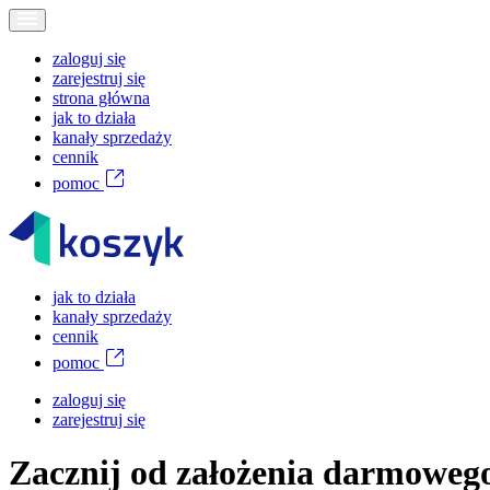
zaloguj się
zarejestruj się
strona główna
jak to działa
kanały sprzedaży
cennik
pomoc
jak to działa
kanały sprzedaży
cennik
pomoc
zaloguj się
zarejestruj się
Zacznij od założenia
darmowego