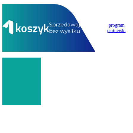
Sprzedawaj
program
bez wysiłku
partnerski