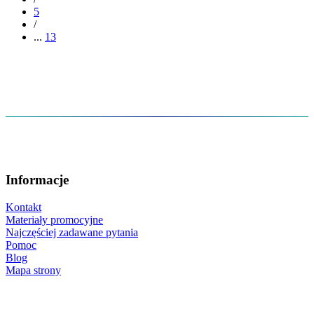
5
/
...
13
Informacje
Kontakt
Materiały promocyjne
Najczęściej zadawane pytania
Pomoc
Blog
Mapa strony