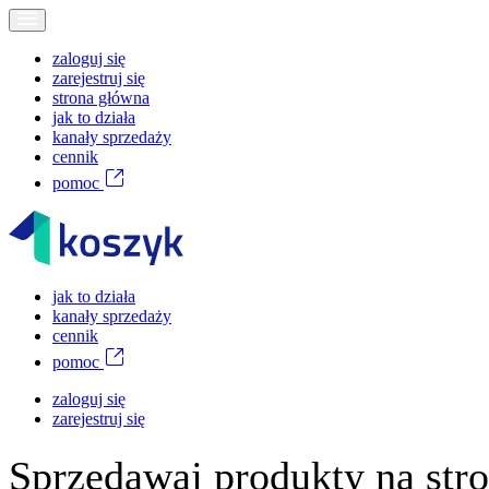
zaloguj się
zarejestruj się
strona główna
jak to działa
kanały sprzedaży
cennik
pomoc
jak to działa
kanały sprzedaży
cennik
pomoc
zaloguj się
zarejestruj się
Sprzedawaj produkty na stro