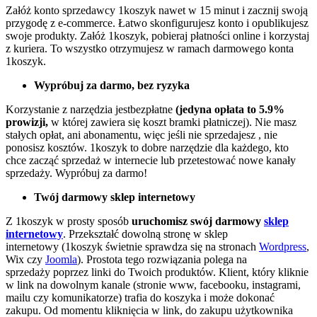
Załóż konto sprzedawcy 1koszyk nawet w 15 minut i zacznij swoją
przygodę z e-commerce. Łatwo skonfigurujesz konto i opublikujesz
swoje produkty. Załóż 1koszyk, pobieraj płatności online i korzystaj
z kuriera. To wszystko otrzymujesz w ramach darmowego konta
1koszyk.
Wypróbuj za darmo, bez ryzyka
Korzystanie z narzędzia jest
bezpłatne
(jedyna opłata to 5.9%
prowizji,
w której zawiera się koszt bramki płatniczej). Nie masz
stałych opłat, ani abonamentu, więc jeśli nie sprzedajesz , nie
ponosisz kosztów. 1koszyk to dobre narzędzie dla każdego, kto
chce zacząć sprzedaż w internecie lub przetestować nowe kanały
sprzedaży. Wypróbuj za darmo!
Twój darmowy sklep internetowy
Z 1koszyk w prosty sposób
uruchomisz swój darmowy
sklep
internetowy
. Przekształć dowolną stronę w sklep
internetowy (1koszyk świetnie sprawdza się na stronach
Wordpress
,
Wix czy
Joomla
). Prostota tego rozwiązania polega na
sprzedaży poprzez linki do Twoich produktów. Klient, który kliknie
w link na dowolnym kanale (stronie www, facebooku, instagrami,
mailu czy komunikatorze) trafia do koszyka i może dokonać
zakupu. Od momentu kliknięcia w link, do zakupu użytkownika