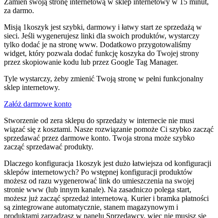
Zamień swoją stronę internetową w sklep internetowy w 15 minut,
za darmo.
Misją 1koszyk jest szybki, darmowy i łatwy start ze sprzedażą w
sieci. Jeśli wygenerujesz linki dla swoich produktów, wystarczy
tylko dodać je na stronę www. Dodatkowo przygotowaliśmy
widget, który pozwala dodać funkcję koszyka do Twojej strony
przez skopiowanie kodu lub przez Google Tag Manager.
Tyle wystarczy, żeby zmienić Twoją stronę w pełni funkcjonalny
sklep internetowy.
Załóż darmowe konto
Stworzenie od zera sklepu do sprzedaży w internecie nie musi
wiązać się z kosztami. Nasze rozwiązanie pomoże Ci szybko zacząć
sprzedawać przez darmowe konto. Twoja strona może szybko
zacząć sprzedawać produkty.
Dlaczego konfiguracja 1koszyk jest dużo łatwiejsza od konfiguracji
sklepów internetowych? Po wstępnej konfiguracji produktów
możesz od razu wygenerować link do umieszczenia na swojej
stronie www (lub innym kanale). Na zasadniczo polega start,
możesz już zacząć sprzedaż internetową. Kurier i bramka płatności
są zintegrowane automatycznie, stanem magazynowym i
produktami zarządzasz w panelu Sprzedawcy, więc nie musisz się