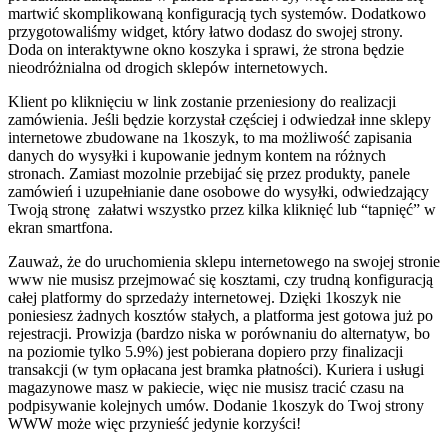
martwić skomplikowaną konfiguracją tych systemów. Dodatkowo
przygotowaliśmy widget, który łatwo dodasz do swojej strony.
Doda on interaktywne okno koszyka i sprawi, że strona będzie
nieodróżnialna od drogich sklepów internetowych.
Klient po kliknięciu w link zostanie przeniesiony do realizacji
zamówienia. Jeśli będzie korzystał częściej i odwiedzał inne sklepy
internetowe zbudowane na 1koszyk, to ma możliwość zapisania
danych do wysyłki i kupowanie jednym kontem na różnych
stronach. Zamiast mozolnie przebijać się przez produkty, panele
zamówień i uzupełnianie dane osobowe do wysyłki, odwiedzający
Twoją stronę załatwi wszystko przez kilka kliknięć lub “tapnięć” w
ekran smartfona.
Zauważ, że do uruchomienia sklepu internetowego na swojej stronie
www nie musisz przejmować się kosztami, czy trudną konfiguracją
całej platformy do sprzedaży internetowej. Dzięki 1koszyk nie
poniesiesz żadnych kosztów stałych, a platforma jest gotowa już po
rejestracji. Prowizja (bardzo niska w porównaniu do alternatyw, bo
na poziomie tylko 5.9%) jest pobierana dopiero przy finalizacji
transakcji (w tym opłacana jest bramka płatności). Kuriera i usługi
magazynowe masz w pakiecie, więc nie musisz tracić czasu na
podpisywanie kolejnych umów. Dodanie 1koszyk do Twoj strony
WWW może więc przynieść jedynie korzyści!