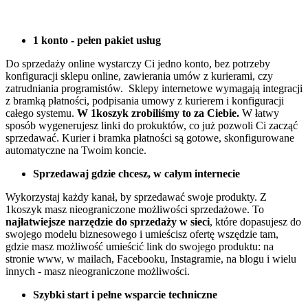
1 konto - pełen pakiet usług
Do sprzedaży online wystarczy Ci jedno konto, bez potrzeby
konfiguracji sklepu online, zawierania umów z kurierami, czy
zatrudniania programistów. Sklepy internetowe wymagają integracji
z bramką płatności, podpisania umowy z kurierem i konfiguracji
całego systemu.
W 1koszyk zrobiliśmy to za Ciebie.
W łatwy
sposób wygenerujesz linki do prokuktów, co już pozwoli Ci zacząć
sprzedawać. Kurier i bramka płatności są gotowe, skonfigurowane
automatyczne na Twoim koncie.
Sprzedawaj gdzie chcesz, w całym internecie
Wykorzystaj każdy kanał, by sprzedawać swoje produkty. Z
1koszyk masz nieograniczone możliwości sprzedażowe. To
najłatwiejsze narzędzie do sprzedaży w sieci
, które dopasujesz do
swojego modelu biznesowego i umieścisz ofertę wszędzie tam,
gdzie masz możliwość umieścić link do swojego produktu: na
stronie www, w mailach, Facebooku, Instagramie, na blogu i wielu
innych - masz nieograniczone możliwości.
Szybki start i pełne wsparcie techniczne