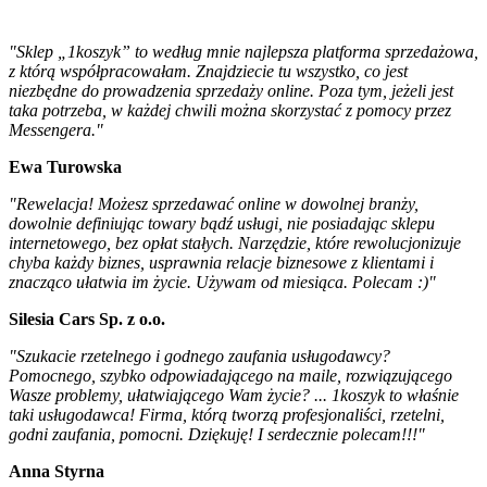
"Sklep „1koszyk” to według mnie najlepsza platforma sprzedażowa,
z którą współpracowałam. Znajdziecie tu wszystko, co jest
niezbędne do prowadzenia sprzedaży online. Poza tym, jeżeli jest
taka potrzeba, w każdej chwili można skorzystać z pomocy przez
Messengera."
Ewa Turowska
"Rewelacja! Możesz sprzedawać online w dowolnej branży,
dowolnie definiując towary bądź usługi, nie posiadając sklepu
internetowego, bez opłat stałych. Narzędzie, które rewolucjonizuje
chyba każdy biznes, usprawnia relacje biznesowe z klientami i
znacząco ułatwia im życie. Używam od miesiąca. Polecam :)"
Silesia Cars Sp. z o.o.
"Szukacie rzetelnego i godnego zaufania usługodawcy?
Pomocnego, szybko odpowiadającego na maile, rozwiązującego
Wasze problemy, ułatwiającego Wam życie? ... 1koszyk to właśnie
taki usługodawca! Firma, którą tworzą profesjonaliści, rzetelni,
godni zaufania, pomocni. Dziękuję! I serdecznie polecam!!!"
Anna Styrna