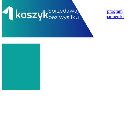
Sprzedawaj
program
bez wysiłku
partnerski