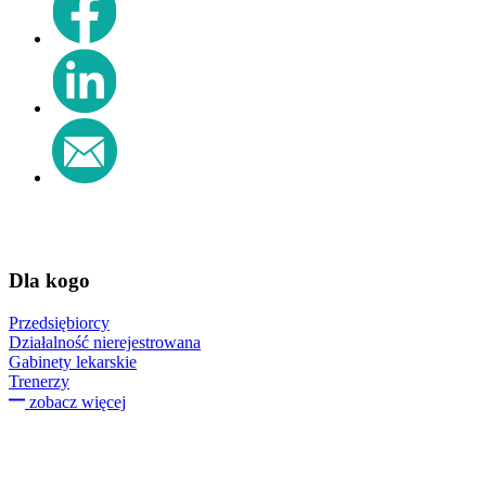
Dla kogo
Przedsiębiorcy
Działalność nierejestrowana
Gabinety lekarskie
Trenerzy
zobacz więcej