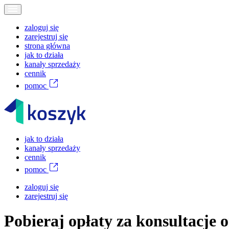
zaloguj się
zarejestruj się
strona główna
jak to działa
kanały sprzedaży
cennik
pomoc
jak to działa
kanały sprzedaży
cennik
pomoc
zaloguj się
zarejestruj się
Pobieraj opłaty za konsultacje o