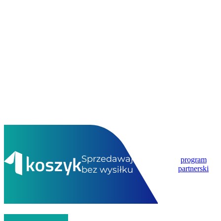
Sprzedawaj
program
bez wysiłku
partnerski