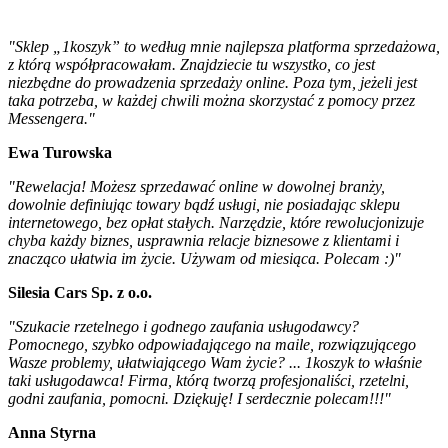
"Sklep „1koszyk” to według mnie najlepsza platforma sprzedażowa,
z którą współpracowałam. Znajdziecie tu wszystko, co jest
niezbędne do prowadzenia sprzedaży online. Poza tym, jeżeli jest
taka potrzeba, w każdej chwili można skorzystać z pomocy przez
Messengera."
Ewa Turowska
"Rewelacja! Możesz sprzedawać online w dowolnej branży,
dowolnie definiując towary bądź usługi, nie posiadając sklepu
internetowego, bez opłat stałych. Narzędzie, które rewolucjonizuje
chyba każdy biznes, usprawnia relacje biznesowe z klientami i
znacząco ułatwia im życie. Używam od miesiąca. Polecam :)"
Silesia Cars Sp. z o.o.
"Szukacie rzetelnego i godnego zaufania usługodawcy?
Pomocnego, szybko odpowiadającego na maile, rozwiązującego
Wasze problemy, ułatwiającego Wam życie? ... 1koszyk to właśnie
taki usługodawca! Firma, którą tworzą profesjonaliści, rzetelni,
godni zaufania, pomocni. Dziękuję! I serdecznie polecam!!!"
Anna Styrna