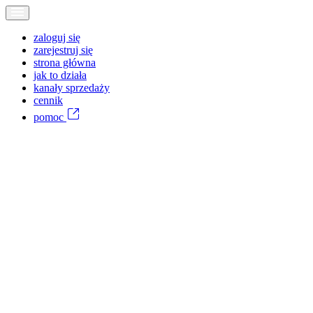
zaloguj się
zarejestruj się
strona główna
jak to działa
kanały sprzedaży
cennik
pomoc