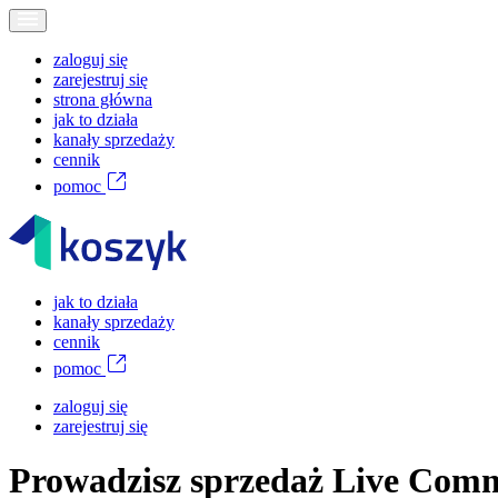
zaloguj się
zarejestruj się
strona główna
jak to działa
kanały sprzedaży
cennik
pomoc
jak to działa
kanały sprzedaży
cennik
pomoc
zaloguj się
zarejestruj się
Prowadzisz sprzedaż Live Comme