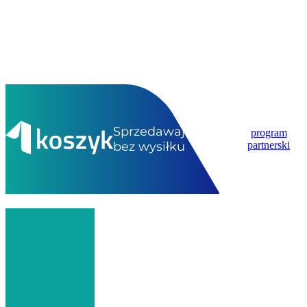
Sprzedawaj
program
bez wysiłku
partnerski