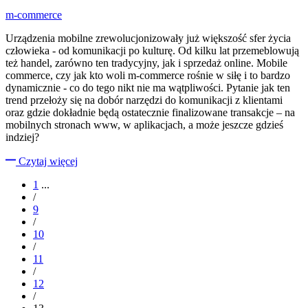
m-commerce
Urządzenia mobilne zrewolucjonizowały już większość sfer życia
człowieka - od komunikacji po kulturę. Od kilku lat przemeblowują
też handel, zarówno ten tradycyjny, jak i sprzedaż online. Mobile
commerce, czy jak kto woli m-commerce rośnie w siłę i to bardzo
dynamicznie - co do tego nikt nie ma wątpliwości. Pytanie jak ten
trend przełoży się na dobór narzędzi do komunikacji z klientami
oraz gdzie dokładnie będą ostatecznie finalizowane transakcje – na
mobilnych stronach www, w aplikacjach, a może jeszcze gdzieś
indziej?
Czytaj więcej
1
...
/
9
/
10
/
11
/
12
/