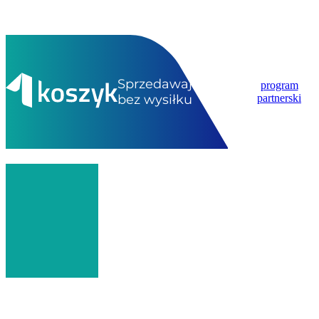
Sprzedawaj
program
bez wysiłku
partnerski